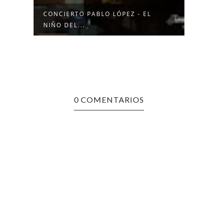
CONCIERTO PABLO LÓPEZ - EL
CONC
NIÑO DEL...
GLOB
0 COMENTARIOS