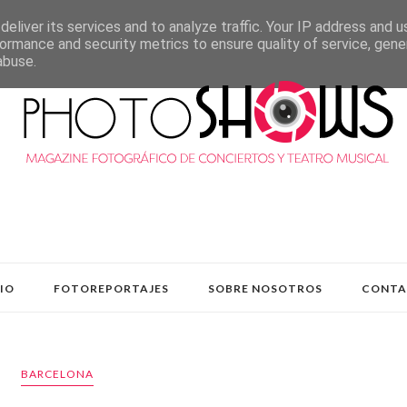
eliver its services and to analyze traffic. Your IP address and 
ormance and security metrics to ensure quality of service, gen
abuse.
CIO
FOTOREPORTAJES
SOBRE NOSOTROS
CONT
BARCELONA