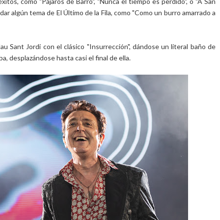
itos, como "Pájaros de Barro", "Nunca el tiempo es perdido", o "A San
vidar algún tema de El Último de la Fila, como "Como un burro amarrado a
au Sant Jordi con el clásico "Insurrección", dándose un literal baño de
a, desplazándose hasta casi el final de ella.