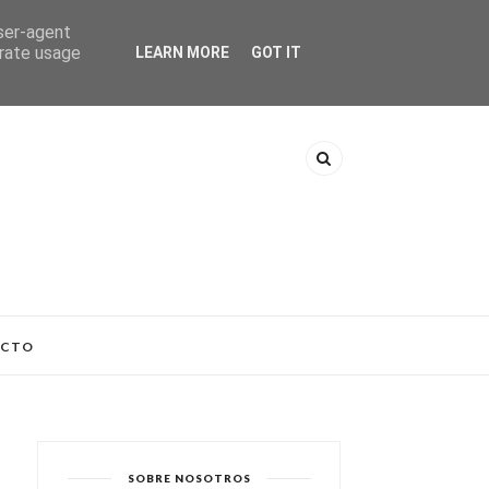
user-agent
erate usage
LEARN MORE
GOT IT
ACTO
SOBRE NOSOTROS