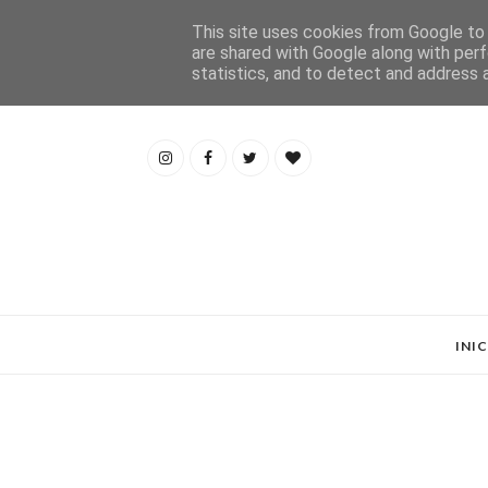
This site uses cookies from Google to d
are shared with Google along with perf
statistics, and to detect and address 
INI