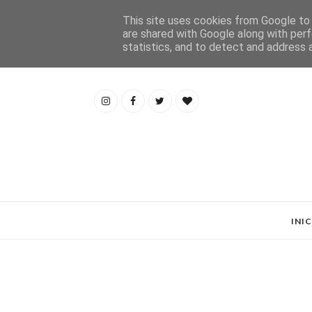
This site uses cookies from Google to d
are shared with Google along with perf
statistics, and to detect and address 
INI