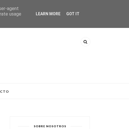
user-agent
erate usage
LEARN MORE
GOT IT
ACTO
SOBRE NOSOTROS