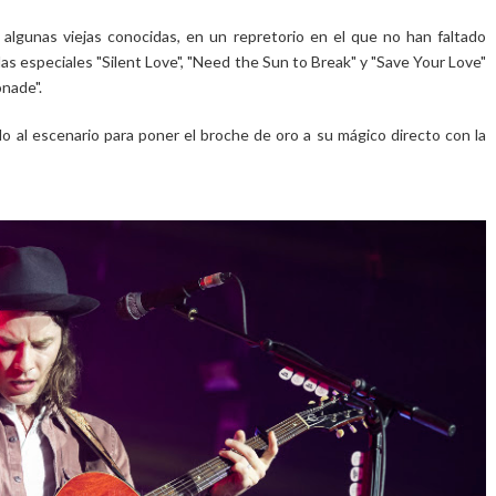
lgunas viejas conocidas, en un repretorio en el que no han faltado
", las especiales "Silent Love", "Need the Sun to Break" y "Save Your Love"
nade".
o al escenario para poner el broche de oro a su mágico directo con la