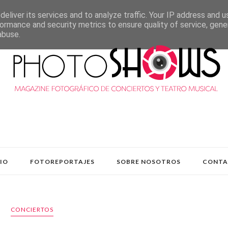
eliver its services and to analyze traffic. Your IP address and 
ormance and security metrics to ensure quality of service, gen
abuse.
CIO
FOTOREPORTAJES
SOBRE NOSOTROS
CONT
CONCIERTOS