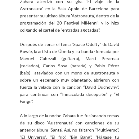
Zahara aterrizó con su gira 'El viaje de la
Astronauta' en la Sala Apolo de Barcelona para
presentar su ultimo álbum 'Astronauta', dentro de la
programación del 20 Festival Mil·lenni; y lo hizo
colgando el cartel de "entradas agotadas".
Después de sonar el tema "Space Oddity" de David
Bowie, la artista de Úbeda y su banda -formada por
Manuel Cabezalí (guitarra), Martí Perarnau
(teclados), Carlos Sosa (batería) y Pablo Pérez
(bajo)-, ataviados con un mono de austronauta y
sobre un escenario muy planetario, abrieron con
fuerza la velada con la canción “David Duchovny”,
para continuar con “Inmaculada decepción” y “El
Fango”.
A lo largo de la noche Zahara fue fusionando temas
de su disco 'Austronauta' con canciones de su
anterior álbum 'Santa'. Así, no faltaron "Multiverso",
"El Universo", "El frío", "Big Bang", "Hágase tu