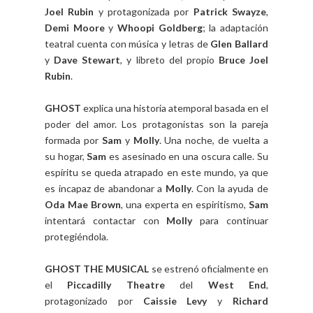
Joel Rubin
y protagonizada por
Patrick Swayze
,
Demi Moore
y
Whoopi Goldberg
; la adaptación
teatral cuenta con música y letras de
Glen Ballard
y
Dave Stewart
, y libreto del propio
Bruce Joel
Rubin
.
GHOST
explica una historia atemporal basada en el
poder del amor. Los protagonistas son la pareja
formada por
Sam
y
Molly
. Una noche, de vuelta a
su hogar,
Sam
es asesinado en una oscura calle. Su
espíritu se queda atrapado en este mundo, ya que
es incapaz de abandonar a
Molly
. Con la ayuda de
Oda Mae Brown
, una experta en espiritismo,
Sam
intentará contactar con
Molly
para continuar
protegiéndola.
GHOST THE MUSICAL
se estrenó oficialmente en
el
Piccadilly Theatre
del
West End
,
protagonizado por
Caissie Levy
y
Richard