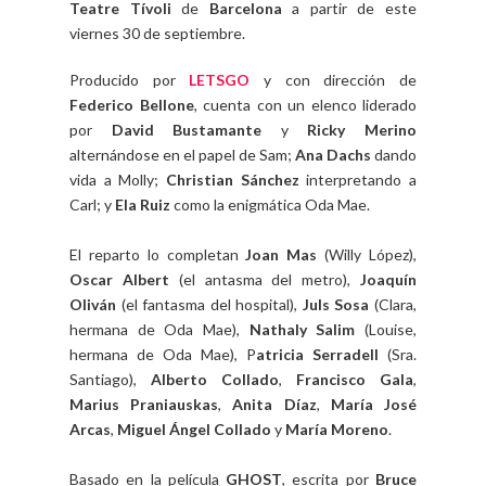
Teatre Tívoli
de
Barcelona
a partir de este
viernes 30 de septiembre.
Producido por
LETSGO
y con dirección de
Federico Bellone
, cuenta con un elenco liderado
por
David Bustamante
y
Ricky Merino
alternándose en el papel de Sam;
Ana Dachs
dando
vida a Molly;
Christian Sánchez
interpretando a
Carl; y
Ela Ruiz
como la enigmática Oda Mae.
El reparto lo completan
Joan Mas
(Willy López),
Oscar Albert
(el antasma del metro),
Joaquín
Oliván
(el fantasma del hospital),
Juls Sosa
(Clara,
hermana de Oda Mae),
Nathaly Salim
(Louise,
hermana de Oda Mae), P
atricia Serradell
(Sra.
Santiago),
Alberto Collado
,
Francisco Gala
,
Marius Praniauskas
,
Anita Díaz
,
María José
Arcas
,
Miguel Ángel Collado
y
María Moreno
.
Basado en la película
GHOST
, escrita por
Bruce